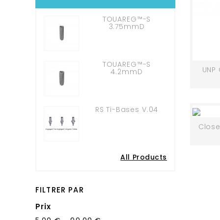
TOUAREG™-S
3.75mmD
TOUAREG™-S
UNP 
4.2mmD
RS Ti-Bases V.04
Close
All Products
FILTRER PAR
Prix