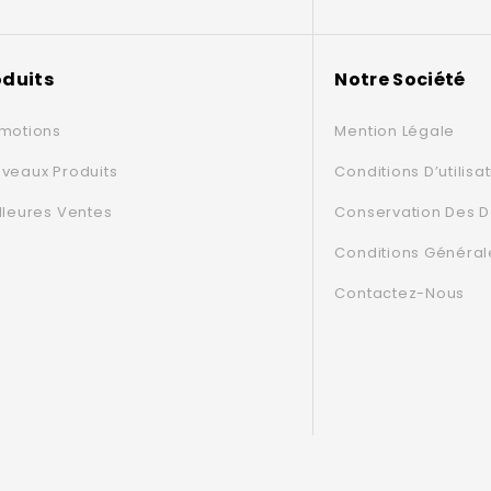
oduits
Notre Société
motions
Mention Légale
veaux Produits
Conditions D’utilisa
lleures Ventes
Conservation Des 
Conditions Général
Contactez-Nous