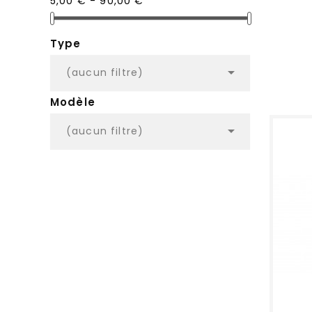
5,00 € - 90,00 €
Type

(aucun filtre)
Modèle

(aucun filtre)