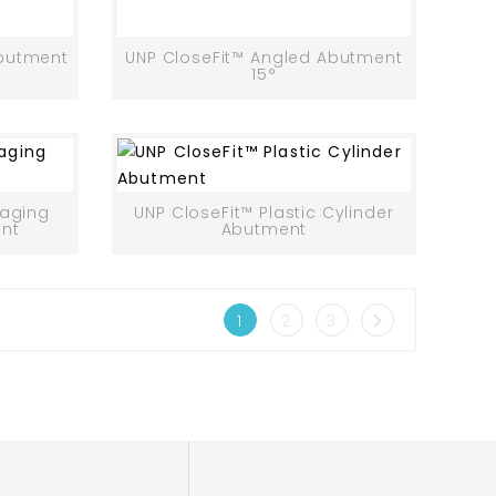
Abutment
UNP CloseFit™ Angled Abutment
15°
gaging
UNP CloseFit™ Plastic Cylinder
nt
Abutment

1
2
3