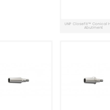
UNP CloseFit™ Conical 
Abutment