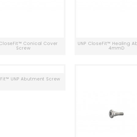
CloseFit™ Conical Cover
UNP CloseFit™ Healing 
Screw
4mmD
Fit™ UNP Abutment Screw