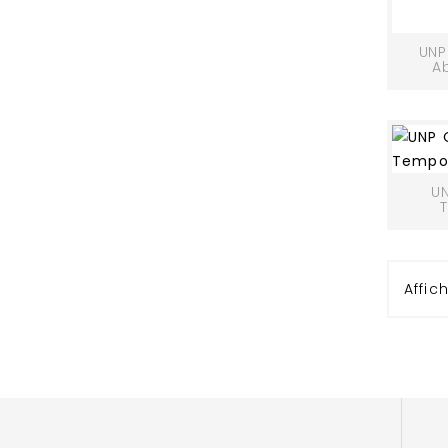
UNP
A
UN
Affic