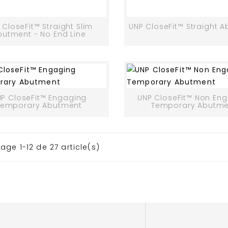
 CloseFit™ Straight Slim
UNP CloseFit™ Straight 
butment - No End Line
P CloseFit™ Engaging
UNP CloseFit™ Non En
Temporary Abutment
Temporary Abutme
hage 1-12 de 27 article(s)