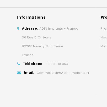
Informations
Pr
Adresse:
ADIN Implants - France
Pro
30 Rue D’Orléans
Nou
92200 Neuilly-Sur-Seine
Mei
France
Téléphone:
0 808 810 364
Email:
Commercial@adin-Implants.fr