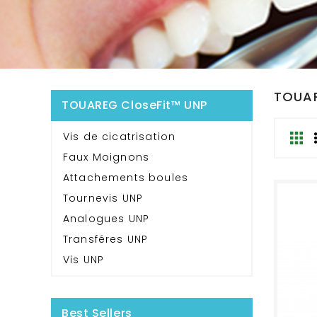
TOUAR
TOUAREG CloseFit™ UNP
Vis de cicatrisation
Faux Moignons
Attachements boules
Tournevis UNP
Analogues UNP
Transféres UNP
Vis UNP
Best Sellers