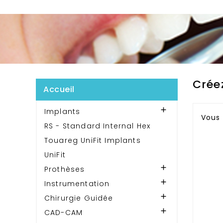
Crée
Accueil

Implants
Vous
RS - Standard Internal Hex
Touareg UniFit Implants
UniFit

Prothèses

Instrumentation

Chirurgie Guidée

CAD-CAM