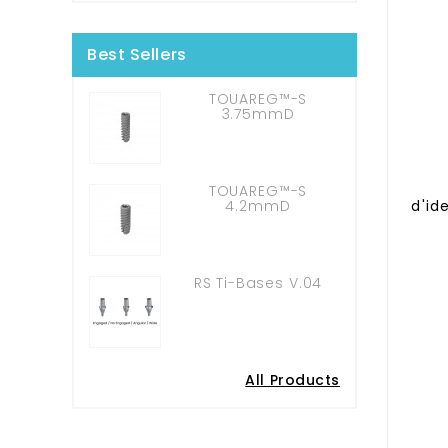
Best Sellers
TOUAREG™-S
3.75mmD
TOUAREG™-S
4.2mmD
d'id
RS Ti-Bases V.04
All Products